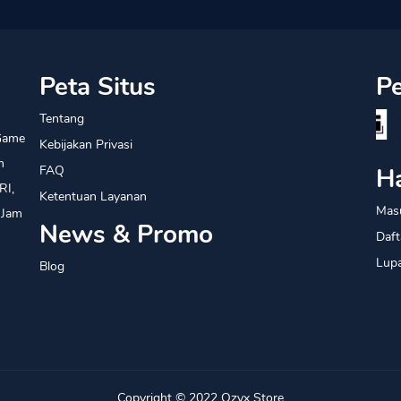
Peta Situs
P
Tentang
Game
Kebijakan Privasi
m
H
FAQ
RI,
Ketentuan Layanan
Mas
 Jam
News & Promo
Daft
Lup
Blog
Copyright © 2022
Ozyx Store