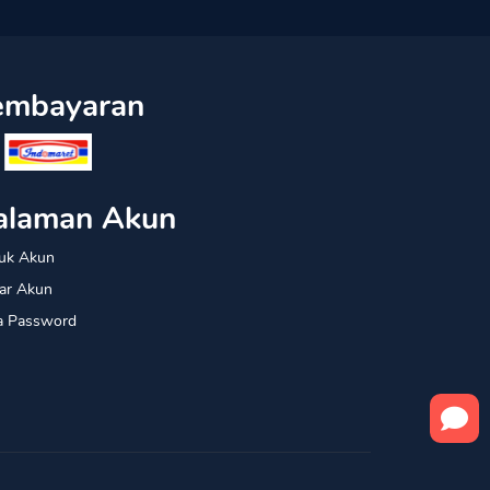
embayaran
alaman Akun
uk Akun
ar Akun
a Password